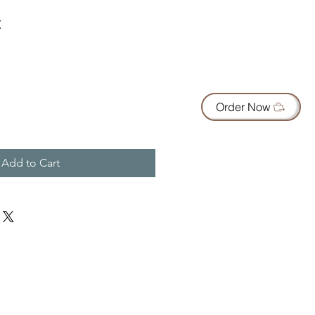
t
Order Now
Add to Cart